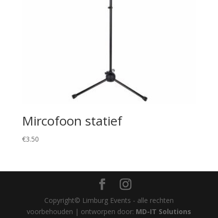
Mircofoon statief
€
3.50
Copyright© Limburg Events - alle rechten
voorbehouden | ontworpen door:
MD-IT Solutions