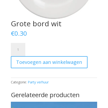
Grote bord wit
€
0.30
Grote
bord
wit
Toevoegen aan winkelwagen
aantal
Categorie:
Party verhuur
Gerelateerde producten