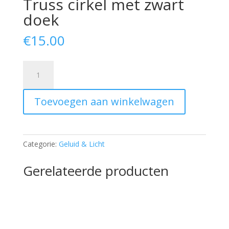
Truss cirkel met zwart
doek
€
15.00
Truss
cirkel
met
Toevoegen aan winkelwagen
zwart
doek
aantal
Categorie:
Geluid & Licht
Gerelateerde producten