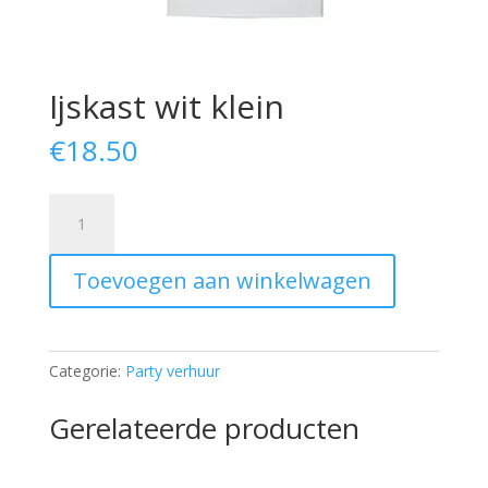
Ijskast wit klein
€
18.50
Ijskast
wit
klein
Toevoegen aan winkelwagen
aantal
Categorie:
Party verhuur
Gerelateerde producten