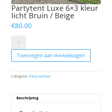
Partytent Luxe 6×3 kleur
licht Bruin / Beige
€
80.00
Partytent
Luxe
6x3
Toevoegen aan winkelwagen
kleur
licht
Bruin
/
Categorie:
Party verhuur
Beige
aantal
Beschrijving